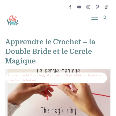
Apprendre le Crochet – la
Double Bride et le Cercle
Magique
Apprendre le Crochet
,
Mes tutos
,
Mes vidéos
,
Modèles
crochet débutant