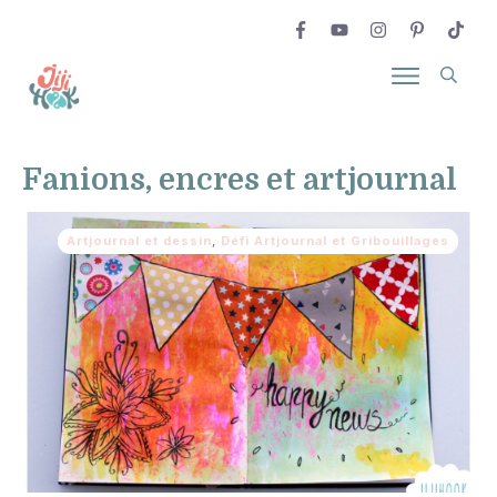
Fanions, encres et artjournal
Artjournal et dessin
,
Défi Artjournal et Gribouillages