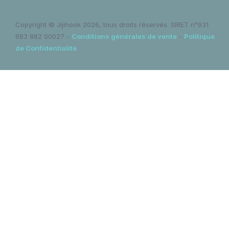
Copyright © Jijihook 2026, tous droits réservés. SIRET n°931
683 882 00027 -
Conditions générales de vente
-
Politique
de Confidentialité