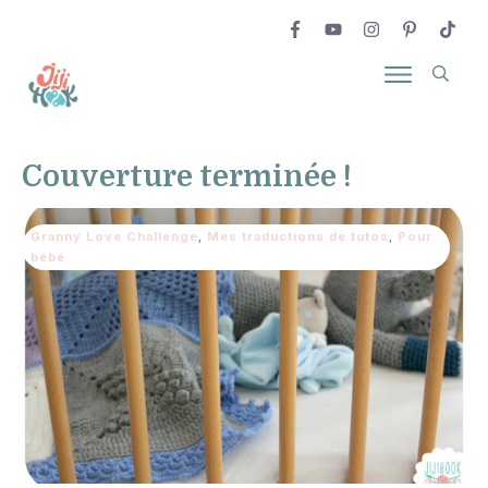
Couverture terminée !
Granny Love Challenge
,
Mes traductions de tutos
,
Pour
bébé