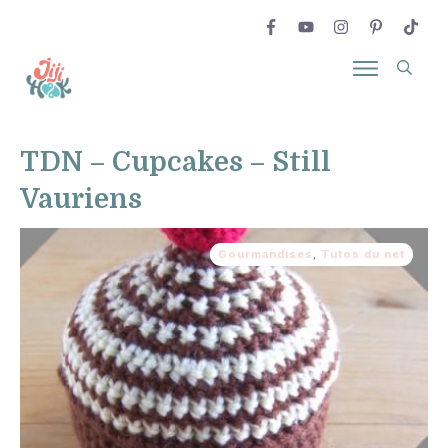
TDN – Cupcakes – Still
Vauriens
Gourmandises
,
Tutos du net