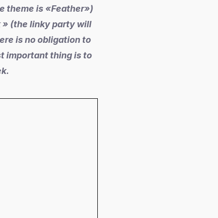
e theme is «Feather»
)
 (the linky party will
re is no obligation to
 important thing is to
ek.