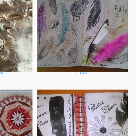
efr
8. Dilon