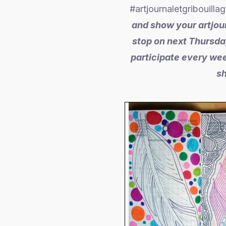
#artjournaletgribouilla
and show your artjour
stop on next Thursday
participate every wee
sh