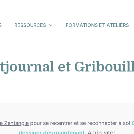
S
RESSOURCES
FORMATIONS ET ATELIERS
tjournal et Gribouil
de Zentangle
pour se recentrer et se reconnecter à soi
dessiner dès maintenant
. A très vite !