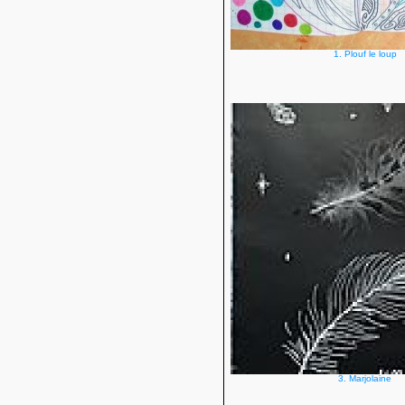
1. Plouf le loup
3. Marjolaine