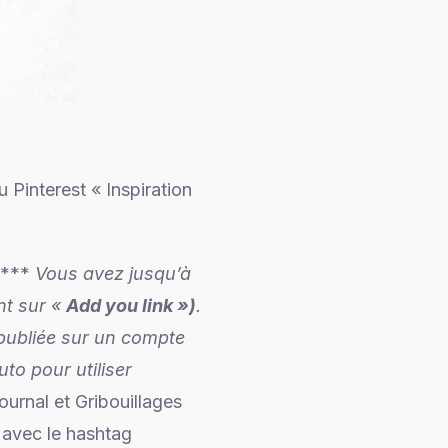
u Pinterest « Inspiration
***
Vous avez jusqu’à
nt sur «
Add you link »)
.
 publiée sur un compte
uto pour utiliser
urnal et Gribouillages
avec le hashtag