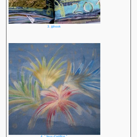
3. jijihook
4. " feux d'artifice "