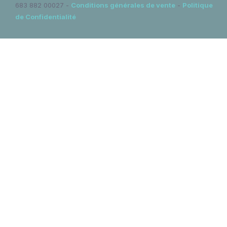
683 882 00027 -
Conditions générales de vente
-
Politique
de Confidentialité