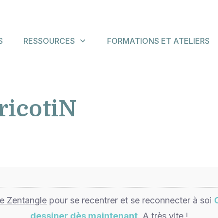
S
RESSOURCES
FORMATIONS ET ATELIERS
ricotiN
de Zentangle
pour se recentrer et se reconnecter à soi
dessiner dès maintenant
. A très vite !