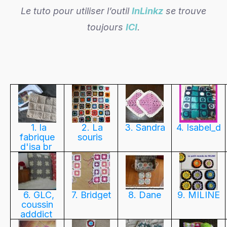
Le tuto pour utiliser l’outil
InLinkz
se trouve
toujours
ICI
.
1. la
2. La
3. Sandra
4. Isabel_d
fabrique
souris
d'isa br
6. GLC,
7. Bridget
8. Dane
9. MILINE
coussin
adddict