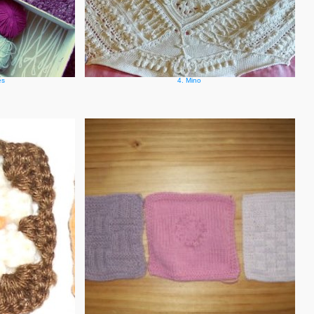
es
4. Mino