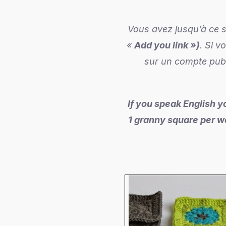
Vous avez jusqu’à ce s
«
Add you link »)
. Si v
sur un compte publ
If you speak English y
1 granny square per we