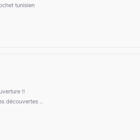
chet tunisien
uverture !!
es découvertes ..