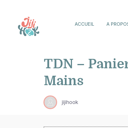
ACCUEIL
A PROPO
TDN – Panier
Mains
jijihook