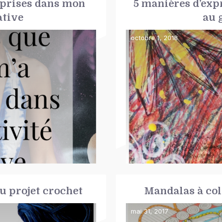
pprises dans mon
5 manières d’exp
ative
au 
octobre 1, 2018
u projet crochet
Mandalas à col
mai 31, 2017