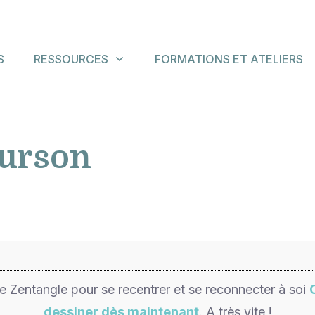
S
RESSOURCES
FORMATIONS ET ATELIERS
urson
de Zentangle
pour se recentrer et se reconnecter à soi
dessiner dès maintenant
. A très vite !