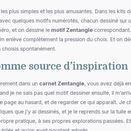
es plus simples et les plus amusantes. Dans les kits d
t avec quelques motifs numérotés, chacun dessiné sur u
éro, et on dessine le
motif Zentangle
correspondant.
 On enlève complètement la pression du choix. Et on d
s choisis spontanément.
omme source d’inspiration
ièrement dans un
carnet Zentangle
, vous avez déjà en
nd je ne sais pas quel motif dessiner ensuite, il m’arri
e page au hasard, et de regarder ce qui apparaît. Je ch
ues que j’y ai dessinés, et je le reprends sur la tuile 
propre pratique, à ses propres explorations passées. E
ubliés et qu’on avait pourtant adorés.