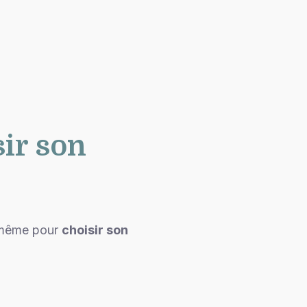
sir son
i-même pour
choisir son